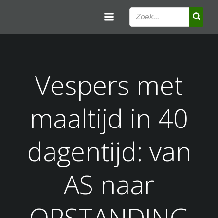
Ga
naar
de
inhoud
Vespers met
maaltijd in 40
dagentijd: van
AS naar
OPSTANDING