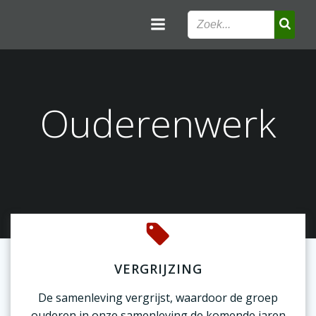
Ga
naar
de
inhoud
Ouderenwerk
VERGRIJZING
De samenleving vergrijst, waardoor de groep
ouderen in onze samenleving de komende jaren