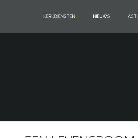
Ga
naar
KERKDIENSTEN
NIEUWS
ACTI
de
inhoud