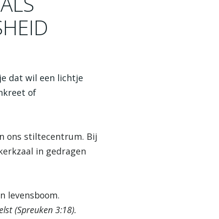
ALS
SHEID
e dat wil een lichtje
nkreet of
n ons stiltecentrum. Bij
 kerkzaal in gedragen
en levensboom.
lst (Spreuken 3:18).