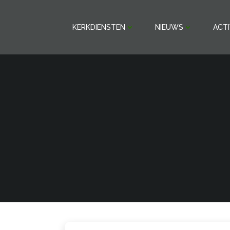
Ga
naar
KERKDIENSTEN
NIEUWS
ACTI
de
inhoud