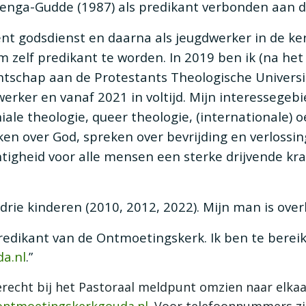
penga-Gudde (1987) als predikant verbonden aan 
nt godsdienst en daarna als jeugdwerker in de ke
 zelf predikant te worden. In 2019 ben ik (na het
schap aan de Protestants Theologische Universit
werker en vanaf 2021 in voltijd. Mijn interessegeb
iale theologie, queer theologie, (internationale) 
en over God, spreken over bevrijding en verlossing
tigheid voor alle mensen een sterke drijvende krac
rie kinderen (2010, 2012, 2022). Mijn man is over
predikant van de Ontmoetingskerk. Ik ben te berei
a.nl
.”
erecht bij het Pastoraal meldpunt omzien naar elkaa