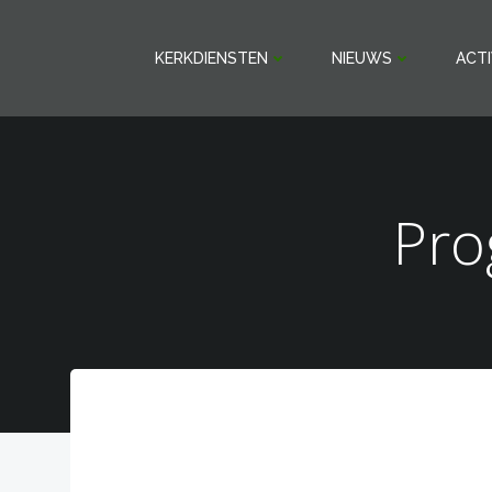
Ga
naar
KERKDIENSTEN
NIEUWS
ACTI
de
inhoud
Pro