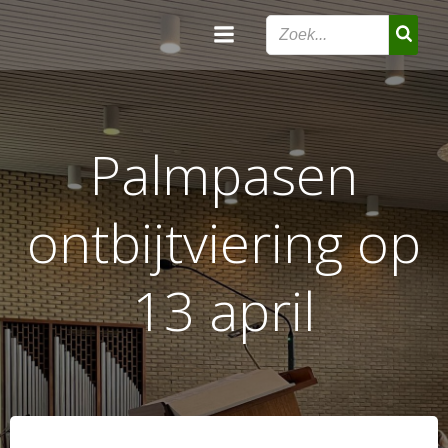
Ga
naar
de
inhoud
Palmpasen
ontbijtviering op
13 april