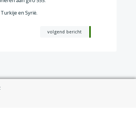
neren aan giro 555.
Turkije en Syrië.
volgend bericht
y