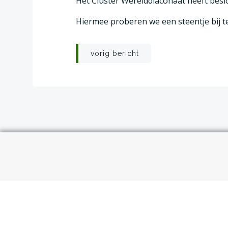
Het Cluster Werelddiaconaat heeft bes
Hiermee proberen we een steentje bij te
Post
vorig bericht
navigation