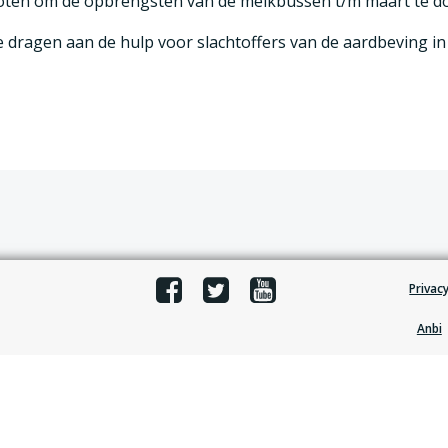
loten om de opbrengsten van de melkbussen t/m maart te do
 dragen aan de hulp voor slachtoffers van de aardbeving in 
Post
navigation
Privac
Anbi