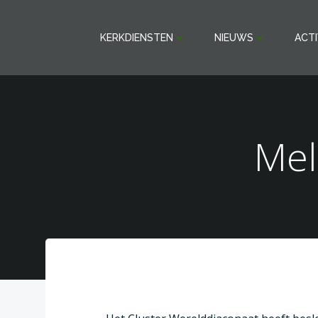
Ga
naar
KERKDIENSTEN
NIEUWS
ACTI
de
inhoud
Mel