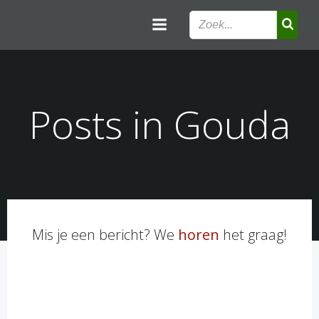
Ga
naar
de
inhoud
Posts in Gouda
Mis je een bericht? We
horen
het graag!