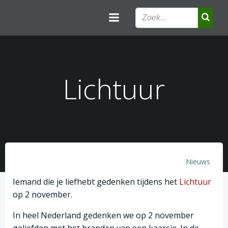
Ga
naar
de
inhoud
Lichtuur
Nieuws
Iemand die je liefhebt gedenken tijdens het
Lichtuur
op 2 november.
In heel Nederland gedenken we op 2 november